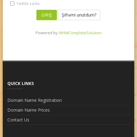
Yadda saxla
Şifrəmi unutdum?
Powered by
WHMCompleteSolution
QUICK LINKS
Domain Name Registration
Domain Name Prices
Contact Us