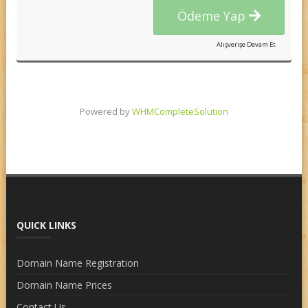
Ödeme Yap
Alışverişe Devam Et
Powered by
WHMCompleteSolution
QUICK LINKS
Domain Name Registration
Domain Name Prices
Contact Us