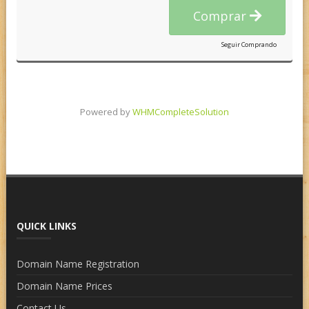
Comprar
Seguir Comprando
Powered by
WHMCompleteSolution
QUICK LINKS
Domain Name Registration
Domain Name Prices
Contact Us