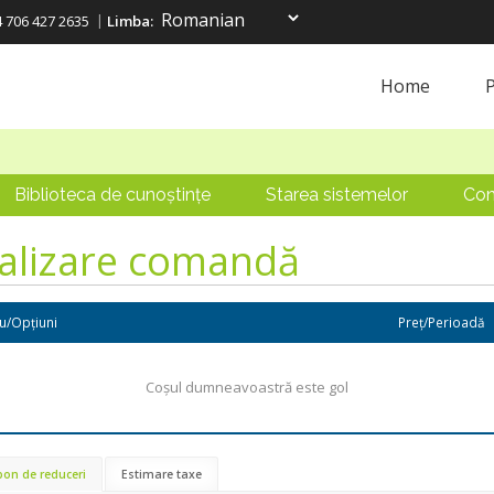
4 706 427 2635
Limba:
Home
Biblioteca de cunoștințe
Starea sistemelor
Con
nalizare comandă
iu/Opțiuni
Preț/Perioadă
Coșul dumneavoastră este gol
on de reduceri
Estimare taxe