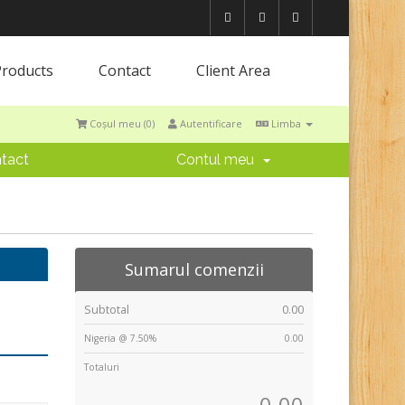
Products
Contact
Client Area
Coșul meu (
0
)
Autentificare
Limba
tact
Contul meu
Sumarul comenzii
Subtotal
0.00
Nigeria @ 7.50%
0.00
Totaluri
0.00