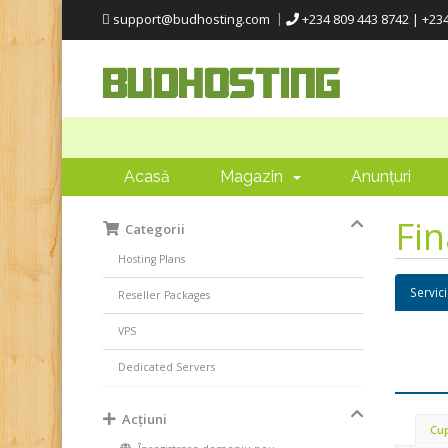
support@budhosting.com
+234 809 443 8742 | +23
Acasă
Magazin
Anunțuri
Fi
Categorii
Hosting Plans
Servic
Reseller Packages
VPS
Dedicated Servers
Acțiuni
Cup