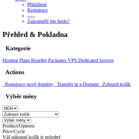
Přihlášení
Registrace
-----
Zapomněli jste heslo?
Přehled & Pokladna
Kategorie
Hosting Plans
Reseller Packages
VPS
Dedicated Servers
Actions
Registrace nové domény
Transfer in a Domain
Zobrazit košík
Výběr měny
Product/Options
Price/Cycle
Váš nákupní košík je prázdný