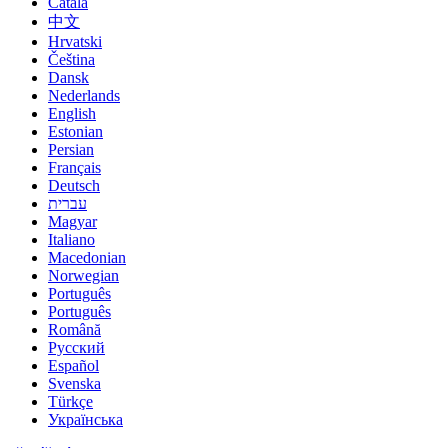
Català
中文
Hrvatski
Čeština
Dansk
Nederlands
English
Estonian
Persian
Français
Deutsch
עברית
Magyar
Italiano
Macedonian
Norwegian
Português
Português
Română
Русский
Español
Svenska
Türkçe
Українська