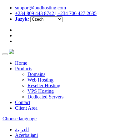
support@budhosting.com
+234 809 443 8742 | +234 706 427 2635
Jazyk:
Home
Products
Domains
Web Hosting
Reseller Hosting
VPS Hosting
Dedicated Servers
Contact
Client Area
Choose language
العربية
Azerbaijani