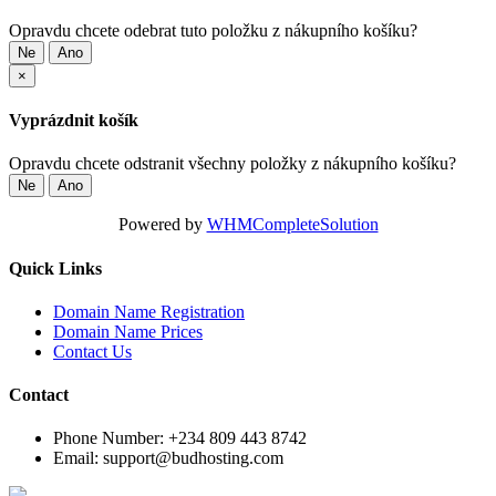
Opravdu chcete odebrat tuto položku z nákupního košíku?
Ne
Ano
×
Vyprázdnit košík
Opravdu chcete odstranit všechny položky z nákupního košíku?
Ne
Ano
Powered by
WHMCompleteSolution
Quick Links
Domain Name Registration
Domain Name Prices
Contact Us
Contact
Phone Number:
+234 809 443 8742
Email:
support@budhosting.com