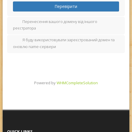
Перевірити
Перенесення вашого домену від іншого
реєстратора
Я буду використовувати зареєстрований домен та
оновлю name-сервери
Powered by
WHMCompleteSolution
QUICK LINKS