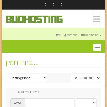
0
התחברות
בחירת שפה
Togg
navig
בחרו דומיין....
רישום דומיין חדש
www.